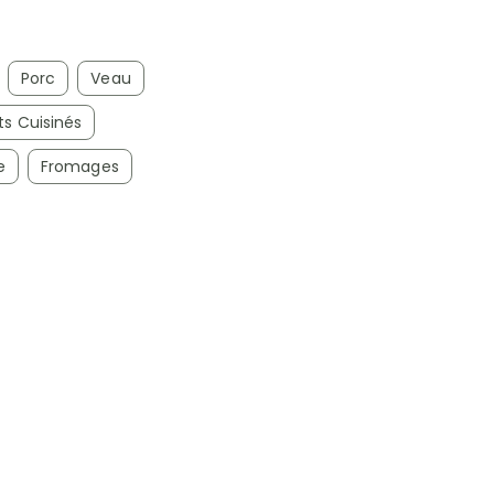
Porc
Veau
ts Cuisinés
e
Fromages