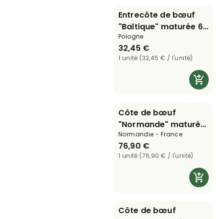
Entrecôte de bœuf
"Baltique" maturée 60
Pologne
jours - 300g
32,45 €
1 unité (32,45 € / l'unité)
Côte de bœuf
"Normande" maturée
Normandie - France
35 jours - 1,2 kg
76,90 €
1 unité (76,90 € / l'unité)
Côte de bœuf