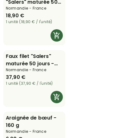
"Salers" maturée 50
Normandie - France
jours - 300 g
18,90 €
1 unité (18,90 € / l'unité)
Faux filet "Salers"
maturée 50 jours -
Normandie - France
600 g
37,90 €
1 unité (37,90 € / l'unité)
Araignée de bœuf -
160 g
Normandie - France