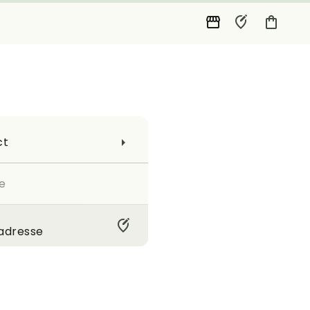
ct
le
 adresse