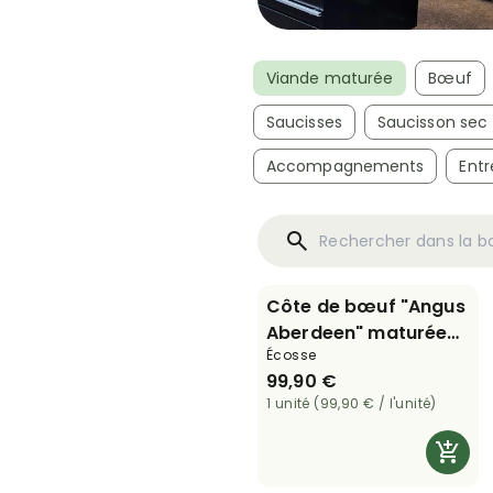
Viande maturée
Bœuf
Saucisses
Saucisson sec
Accompagnements
Entr
Côte de bœuf "Angus
Aberdeen" maturée
Écosse
60 jours - 1,2 kg
99,90 €
1 unité (99,90 € / l'unité)