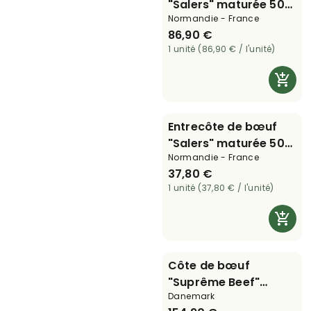
"Salers" maturée 50
Normandie - France
jours - 1,2 kg
86,90 €
1 unité (86,90 € / l'unité)
Entrecôte de bœuf
"Salers" maturée 50
Normandie - France
Jours - 600 g
37,80 €
1 unité (37,80 € / l'unité)
Côte de bœuf
"Suprême Beef"
Danemark
maturée 80 jours - 1,2