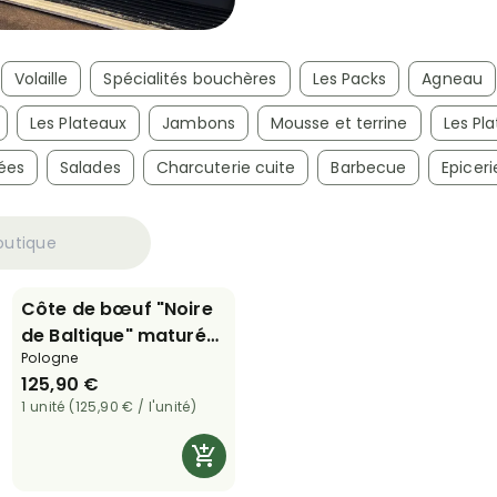
Volaille
Spécialités bouchères
Les Packs
Agneau
Les Plateaux
Jambons
Mousse et terrine
Les Pla
ées
Salades
Charcuterie cuite
Barbecue
Epiceri
Côte de bœuf "Noire
de Baltique" maturée
Pologne
60 jours - 1,2 kg
125,90 €
1 unité (125,90 € / l'unité)