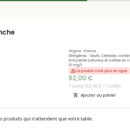
nche
Origine : France
Allergènes : Oeufs, Céréales conte
Anhydride sulfureux et sulfites en
10 mg/l
Ce produit n'est plus en ligne
62,00 €
1 unité (62,00 € / l'unité)
Ajouter au panier
 produits qui n'attendent que votre table.