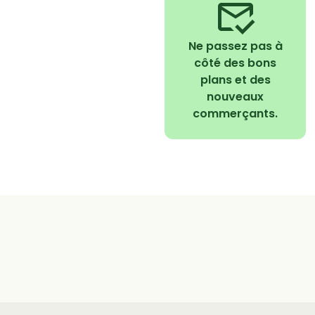
Ne passez pas à
côté des bons
plans et des
nouveaux
commerçants.