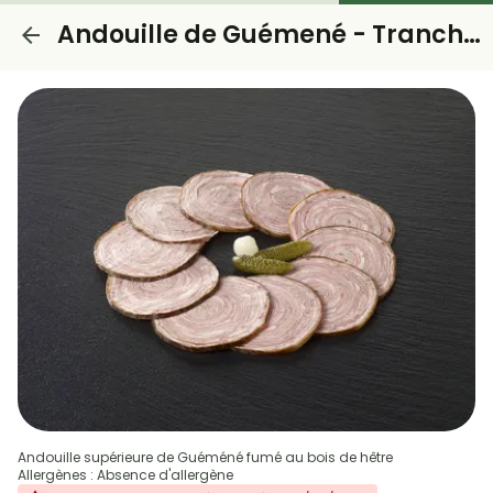
Andouille de Guémené - Tranches
Andouille supérieure de Guéméné fumé au bois de hêtre
Allergènes : Absence d'allergène