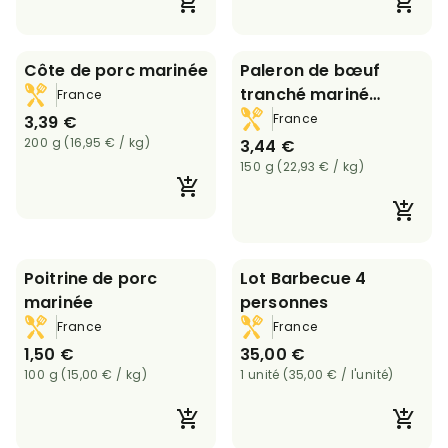
Côte de porc marinée
Paleron de bœuf
tranché mariné
France
barbecue
France
3,39 €
200 g (16,95 € / kg)
3,44 €
150 g (22,93 € / kg)
Poitrine de porc
Lot Barbecue 4
marinée
personnes
France
France
1,50 €
35,00 €
100 g (15,00 € / kg)
1 unité (35,00 € / l'unité)