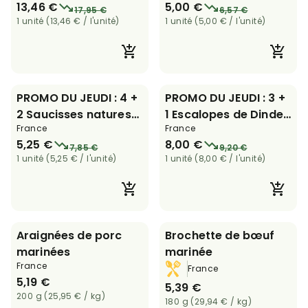
13,46 €
5,00 €
17,95 €
6,57 €
1 unité (13,46 € / l'unité)
1 unité (5,00 € / l'unité)
PROMO DU JEUDI : 4 +
PROMO DU JEUDI : 3 +
2 Saucisses natures
1 Escalopes de Dinde
France
France
ou herbes de 80 g
de 150 g
5,25 €
8,00 €
7,85 €
9,20 €
1 unité (5,25 € / l'unité)
1 unité (8,00 € / l'unité)
Araignées de porc
Brochette de bœuf
marinées
marinée
France
France
5,19 €
5,39 €
200 g (25,95 € / kg)
180 g (29,94 € / kg)