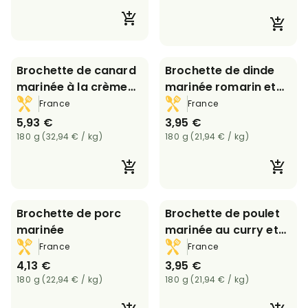
Brochette de canard
Brochette de dinde
marinée à la crème
marinée romarin et
de girolles
citron
France
France
5,93 €
3,95 €
180 g (32,94 € / kg)
180 g (21,94 € / kg)
Brochette de porc
Brochette de poulet
marinée
marinée au curry et
gingembre
France
France
4,13 €
3,95 €
180 g (22,94 € / kg)
180 g (21,94 € / kg)