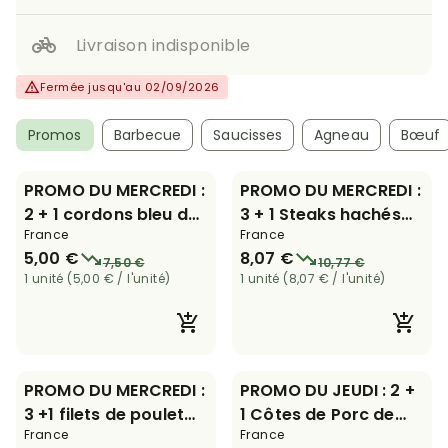
Livraison indisponible
Fermée jusqu'au 02/09/2026
Promos
Barbecue
Saucisses
Agneau
Bœuf
PROMO DU MERCREDI :
PROMO DU MERCREDI :
2 + 1 cordons bleu de
3 + 1 Steaks hachés
France
France
125 g
de 150 g
5,00 €
8,07 €
7,50 €
10,77 €
1 unité (5,00 € / l'unité)
1 unité (8,07 € / l'unité)
PROMO DU MERCREDI :
PROMO DU JEUDI : 2 +
3 +1 filets de poulet
1 Côtes de Porc de
France
France
de 250 g
200 g