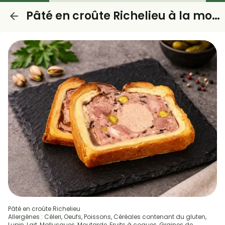
Pâté en croûte Richelieu à la mousse de foie
Pâté en croûte Richelieu
Allergènes : Céleri, Oeufs, Poissons, Céréales contenant du gluten,
Lupin, Lait, Mollusques, Moutarde, Fruits à coques, Graines de