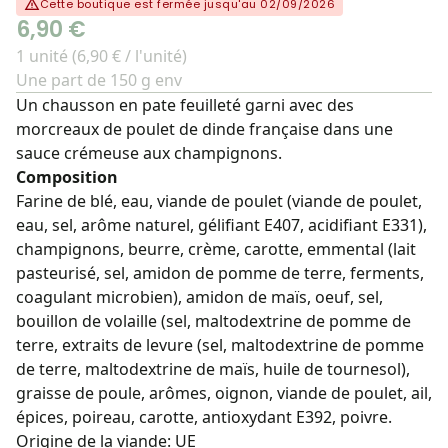
Cette boutique est fermée jusqu'au 02/09/2026
6,90 €
1 unité (6,90 € / l'unité)
Une part de 150 g env
Un chausson en pate feuilleté garni avec des
morcreaux de poulet de dinde française dans une
sauce crémeuse aux champignons.
Composition
Farine de blé, eau, viande de poulet (viande de poulet,
eau, sel, arôme naturel, gélifiant E407, acidifiant E331),
champignons, beurre, crème, carotte, emmental (lait
pasteurisé, sel, amidon de pomme de terre, ferments,
coagulant microbien), amidon de maïs, oeuf, sel,
bouillon de volaille (sel, maltodextrine de pomme de
terre, extraits de levure (sel, maltodextrine de pomme
de terre, maltodextrine de maïs, huile de tournesol),
graisse de poule, arômes, oignon, viande de poulet, ail,
épices, poireau, carotte, antioxydant E392, poivre.
Origine de la viande: UE