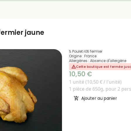
 fermier jaune
½ Poulet rôti fermier
Origine : France
Allergènes : Absence d'allergène
Cette boutique est fermée ju
10,50 €
1 unité (10,50 € / l'unité)
1 pièce de 650g, pour 2 pe
Ajouter au panier