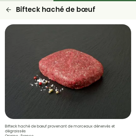
Bifteck haché de bœuf
Bifteck haché de bœuf provenant de morceaux dénervés et
dégraissés
Origine : France