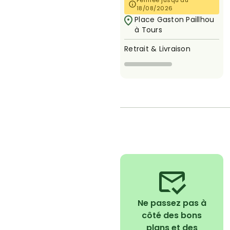
Fermée jusqu'au
18/08/2026
Place Gaston Paillhou
à Tours
Retrait & Livraison
Ne passez pas à
côté des bons
plans et des