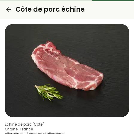
Côte de porc échine
Echine de porc "Côte"
Origine : France
Allergènes : Absence d'allergène