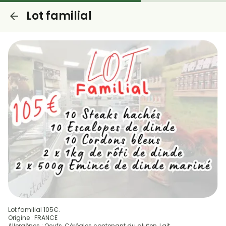
Lot familial
Lot familial 105€.
Origine : FRANCE
Allergènes : Oeufs, Céréales contenant du gluten, Lait