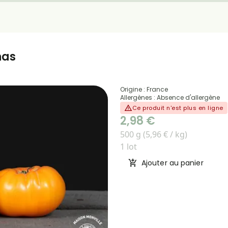
nas
Origine : France
Allergènes : Absence d'allergène
Ce produit n'est plus en ligne
2,98 €
500 g (5,96 € / kg)
1 lot
Ajouter au panier