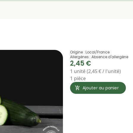
Origine : Local/France
Allergènes : Absence d'allergène
2,45 €
1 unité (2,45 € / l'unité)
1 pièce
Ajouter au panier