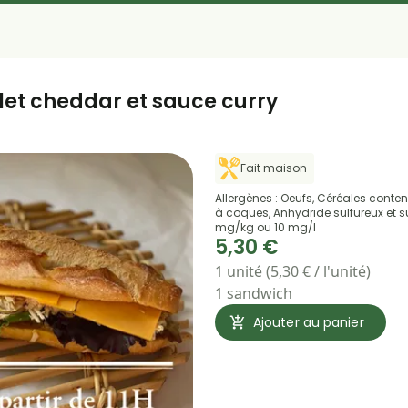
et cheddar et sauce curry
Fait maison
Allergènes : Oeufs, Céréales contena
à coques, Anhydride sulfureux et su
mg/kg ou 10 mg/l
5,30 €
1 unité (5,30 € / l'unité)
1 sandwich
Ajouter au panier