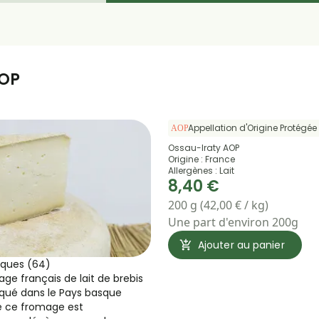
AOP
Appellation d'Origine Protégée
Ossau-Iraty AOP
Origine : France
Allergènes : Lait
8,40 €
200 g (42,00 € / kg)
Une part d'environ 200g
Ajouter au panier
iques (64)
ge français de lait de brebis
iqué dans le Pays basque
de ce fromage est