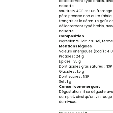
délicatement typé brebis, ave
noisette.
sau-Iraty AOP est un fromage f
pâte pressée non cuite fabriq
français et le Béarn. Le goût 
délicatement typé brebis, ave
noisette.
Composition
Ingrédients : lait, cru sel, ferm
Mentions légales
Valeurs énergiques (kcal) : 410
Protides : 24 g
Lipides : 35 g
Dont acides gras saturés : NSP
Glucides : 1.5 g
Dont sucres : NSP
Sel : 1 g
Conseil commerçant
Dégustation : il se déguste av
complet, ainsi qu'un vin roug
demi-sec.