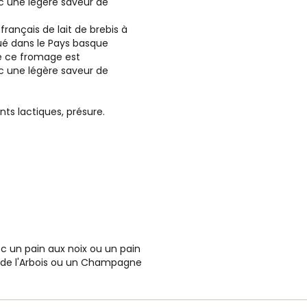
c une légère saveur de
rançais de lait de brebis à
ué dans le Pays basque
de ce fromage est
c une légère saveur de
ents lactiques, présure.
ec un pain aux noix ou un pain
e de l'Arbois ou un Champagne