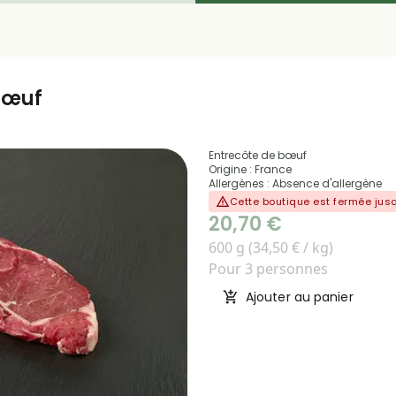
bœuf
Entrecôte de bœuf
Origine : France
Allergènes : Absence d'allergène
Cette boutique est fermée ju
20,70 €
600 g (34,50 € / kg)
Pour 3 personnes
Ajouter au panier