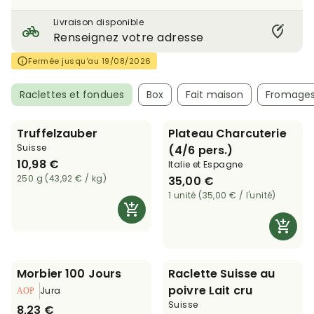
Livraison disponible
Renseignez votre adresse
Fermée jusqu'au 19/08/2026
Raclettes et fondues
Box
Fait maison
Fromages
Truffelzauber
Plateau Charcuterie
Suisse
(4/6 pers.)
10,98 €
Italie et Espagne
250 g (43,92 € / kg)
35,00 €
1 unité (35,00 € / l'unité)
Morbier 100 Jours
Raclette Suisse au
poivre Lait cru
Jura
Suisse
8,23 €