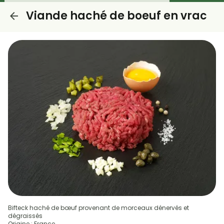
Viande haché de boeuf en vrac
Bifteck haché de bœuf provenant de morceaux dénervés et
dégraissés
Origine : France