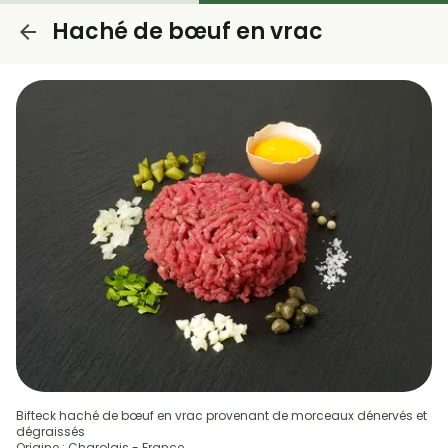
Haché de bœuf en vrac
Bifteck haché de bœuf en vrac provenant de morceaux dénervés et
dégraissés
Origine : Charolais - France