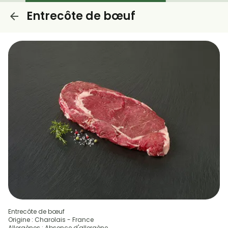
Entrecôte de bœuf
Entrecôte de bœuf
Origine : Charolais - France
Allergènes : Absence d'allergène