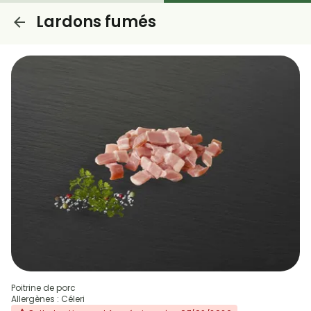
Lardons fumés
Poitrine de porc
Allergènes : Céleri