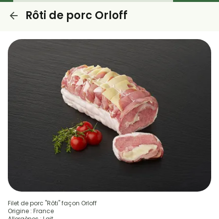
Rôti de porc Orloff
Filet de porc "Rôti" façon Orloff
Origine : France
Allergènes : Lait