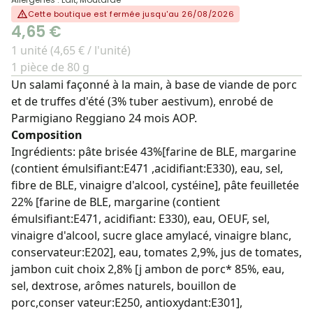
Cette boutique est fermée jusqu'au 26/08/2026
4,65 €
1 unité (4,65 € / l'unité)
1 pièce de 80 g
Un salami façonné à la main, à base de viande de porc
et de truffes d'été (3% tuber aestivum), enrobé de
Parmigiano Reggiano 24 mois AOP.
Composition
Ingrédients: pâte brisée 43%[farine de BLE, margarine
(contient émulsifiant:E471 ,acidifiant:E330), eau, sel,
fibre de BLE, vinaigre d'alcool, cystéine], pâte feuilletée
22% [farine de BLE, margarine (contient
émulsifiant:E471, acidifiant: E330), eau, OEUF, sel,
vinaigre d'alcool, sucre glace amylacé, vinaigre blanc,
conservateur:E202], eau, tomates 2,9%, jus de tomates,
jambon cuit choix 2,8% [j ambon de porc* 85%, eau,
sel, dextrose, arômes naturels, bouillon de
porc,conser vateur:E250, antioxydant:E301],