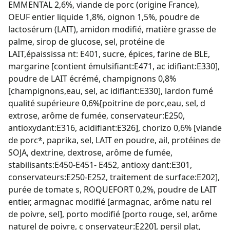
EMMENTAL 2,6%, viande de porc (origine France),
OEUF entier liquide 1,8%, oignon 1,5%, poudre de
lactosérum (LAIT), amidon modifié, matière grasse de
palme, sirop de glucose, sel, protéine de
LAIT,épaississa nt: E401, sucre, épices, farine de BLE,
margarine [contient émulsifiant:E471, ac idifiant:E330],
poudre de LAIT écrémé, champignons 0,8%
[champignons,eau, sel, ac idifiant:E330], lardon fumé
qualité supérieure 0,6%[poitrine de porc,eau, sel, d
extrose, arôme de fumée, conservateur:E250,
antioxydant:E316, acidifiant:E326], chorizo 0,6% [viande
de porc*, paprika, sel, LAIT en poudre, ail, protéines de
SOJA, dextrine, dextrose, arôme de fumée,
stabilisants:E450-E451- E452, antioxy dant:E301,
conservateurs:E250-E252, traitement de surface:E202],
purée de tomate s, ROQUEFORT 0,2%, poudre de LAIT
entier, armagnac modifié [armagnac, arôme natu rel
de poivre, sel], porto modifié [porto rouge, sel, arôme
naturel de poivre, c onservateur:E220], persil plat,