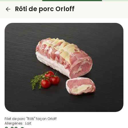
Rôti de porc Orloff
Filet de porc "Rôti" façon Orloff
Allergènes : Lait